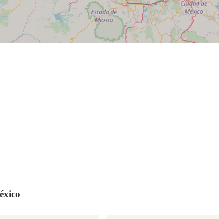
éxico