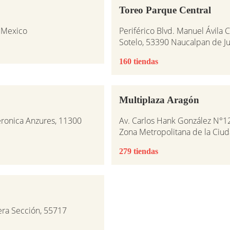
Toreo Parque Central
, Mexico
Periférico Blvd. Manuel Ávila
Sotelo, 53390 Naucalpan de J
160 tiendas
Multiplaza Aragón
eronica Anzures, 11300
Av. Carlos Hank González N°1
Zona Metropolitana de la Ciu
279 tiendas
cera Sección, 55717