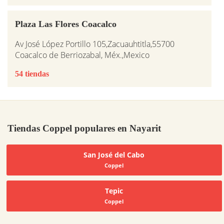
Plaza Las Flores Coacalco
Av José López Portillo 105,Zacuauhtitla,55700
Coacalco de Berriozabal, Méx.,Mexico
54 tiendas
Tiendas Coppel populares en Nayarit
San José del Cabo
Coppel
Tepic
Coppel