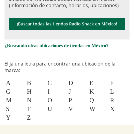
(información de contacto, horarios, ubicaciones)
¡Buscar todas las tiendas Radio Shack en México!
¿Buscando otras ubicaciones de tiendas en México?
Elija una letra para encontrar una ubicación de la
marca:
A
B
C
D
E
F
G
H
I
J
K
L
M
N
O
P
Q
R
S
T
U
V
W
X
Y
Z