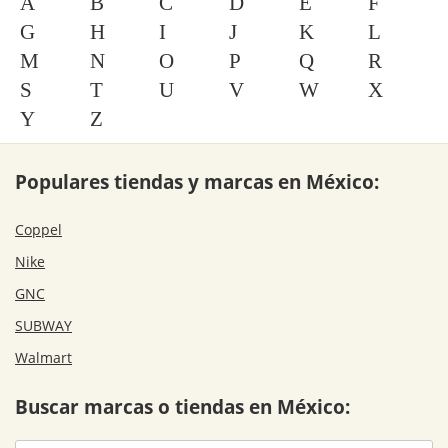
A
B
C
D
E
F
G
H
I
J
K
L
M
N
O
P
Q
R
S
T
U
V
W
X
Y
Z
Populares tiendas y marcas en México:
Coppel
Nike
GNC
SUBWAY
Walmart
Buscar marcas o tiendas en México: