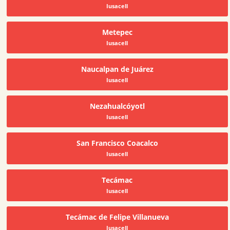
Iusacell
Metepec
Iusacell
Naucalpan de Juárez
Iusacell
Nezahualcóyotl
Iusacell
San Francisco Coacalco
Iusacell
Tecámac
Iusacell
Tecámac de Felipe Villanueva
Iusacell