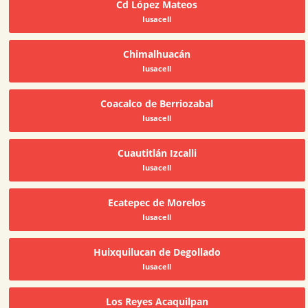
Cd López Mateos
Iusacell
Chimalhuacán
Iusacell
Coacalco de Berriozabal
Iusacell
Cuautitlán Izcalli
Iusacell
Ecatepec de Morelos
Iusacell
Huixquilucan de Degollado
Iusacell
Los Reyes Acaquilpan