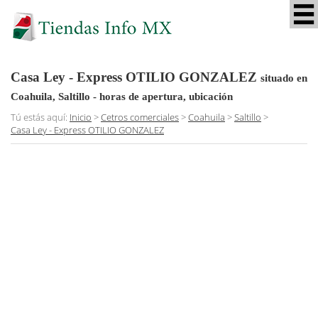
Casa Ley - Express OTILIO GONZALEZ
situado en
Coahuila, Saltillo
- horas de apertura, ubicación
Tú estás aquí:
Inicio
>
Cetros comerciales
>
Coahuila
>
Saltillo
>
Casa Ley - Express OTILIO GONZALEZ