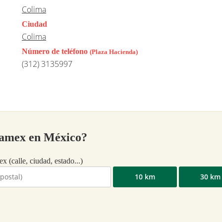
Colima
Ciudad
Colima
Número de teléfono
(Plaza Hacienda)
(312) 3135997
namex en México?
x (calle, ciudad, estado...)
10 km
30 km