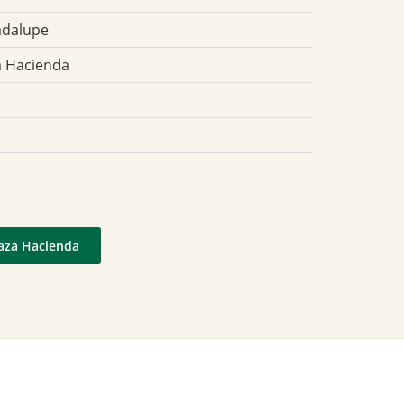
adalupe
La Hacienda
laza Hacienda