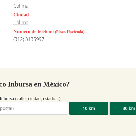
Colima
Ciudad
Colima
Número de teléfono
(Plaza Hacienda)
(312) 3135997
nco Inbursa en México?
nbursa (calle, ciudad, estado...)
10 km
30 km