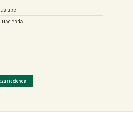
adalupe
La Hacienda
laza Hacienda