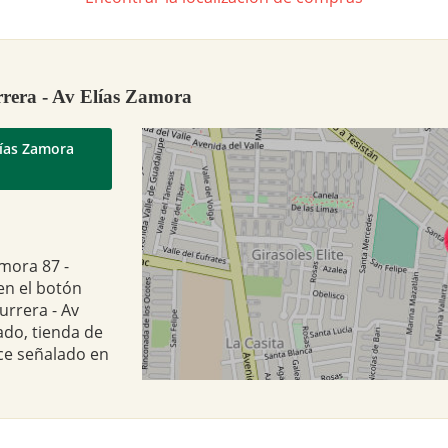
rrera - Av Elías Zamora
lías Zamora
amora 87 -
en el botón
urrera - Av
ado, tienda de
ce señalado en