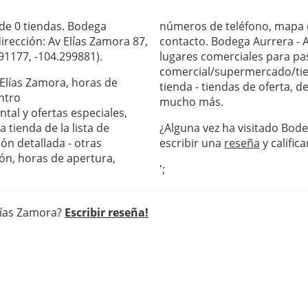
de 0 tiendas. Bodega
números de teléfono, mapa c
irección: Av Elías Zamora 87,
contacto. Bodega Aurrera - A
91177, -104.299881).
lugares comerciales para pas
comercial/supermercado/tie
 Elías Zamora, horas de
tienda - tiendas de oferta, 
ntro
mucho más.
al y ofertas especiales,
 tienda de la lista de
¿Alguna vez ha visitado Bode
ón detallada - otras
escribir una
reseña
y califica
ón, horas de apertura,
';
Elías Zamora?
Escribir reseña!