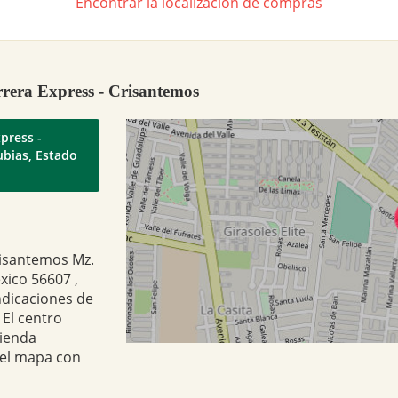
Encontrar la localización de compras
rera Express - Crisantemos
press -
ubias, Estado
risantemos Mz.
xico 56607 ,
ndicaciones de
 El centro
tienda
 el mapa con