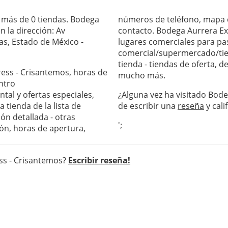
 más de 0 tiendas. Bodega
números de teléfono, mapa c
 la dirección: Av
contacto. Bodega Aurrera Ex
as, Estado de México -
lugares comerciales para pas
comercial/supermercado/tie
tienda - tiendas de oferta, 
ress - Crisantemos, horas de
mucho más.
ntro
al y ofertas especiales,
¿Alguna vez ha visitado Bod
 tienda de la lista de
de escribir una
reseña
y cali
ón detallada - otras
';
ón, horas de apertura,
ess - Crisantemos?
Escribir reseña!