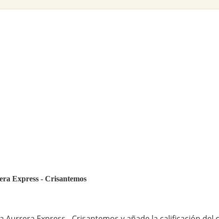
rera Express - Crisantemos
 Aurrera Express - Crisantemos y añade la calificación del 