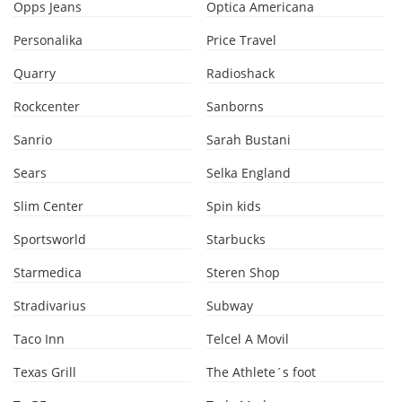
Opps Jeans
Optica Americana
Personalika
Price Travel
Quarry
Radioshack
Rockcenter
Sanborns
Sanrio
Sarah Bustani
Sears
Selka England
Slim Center
Spin kids
Sportsworld
Starbucks
Starmedica
Steren Shop
Stradivarius
Subway
Taco Inn
Telcel A Movil
Texas Grill
The Athlete´s foot