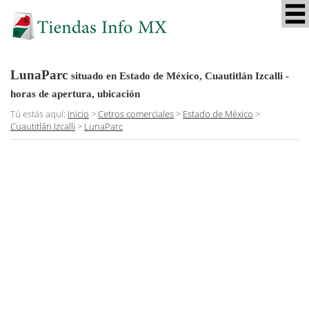
LunaParc
situado en Estado de México, Cuautitlán Izcalli
-
horas de apertura, ubicación
Tú estás aquí:
Inicio
>
Cetros comerciales
>
Estado de México
>
Cuautitlán Izcalli
>
LunaParc