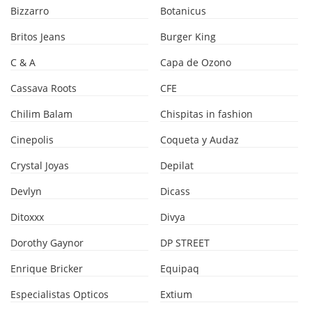
Bizzarro
Botanicus
Britos Jeans
Burger King
C & A
Capa de Ozono
Cassava Roots
CFE
Chilim Balam
Chispitas in fashion
Cinepolis
Coqueta y Audaz
Crystal Joyas
Depilat
Devlyn
Dicass
Ditoxxx
Divya
Dorothy Gaynor
DP STREET
Enrique Bricker
Equipaq
Especialistas Opticos
Extium