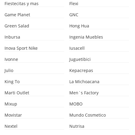
Fiestecitas y mas
Flexi
Game Planet
GNC
Green Salad
Hong Hua
Inbursa
Ingenia Muebles
Inova Sport Nike
Iusacell
Ivonne
Juguetibici
Julio
Kepacrepas
King To
La Michoacana
Marti Outlet
Men´s Factory
Mixup
MOBO
Movistar
Mundo Cosmetico
Nextel
Nutrisa