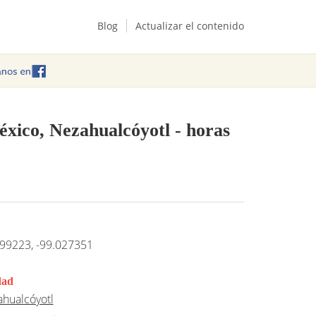
Blog
Actualizar el contenido
éxico, Nezahualcóyotl
- horas
99223, -99.027351
dad
hualcóyotl