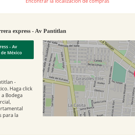
Encontrar la localización de compras
rera express - Av Pantitlan
ress - Av
o de México
titlan -
co. Haga click
a a Bodega
cial,
artamental
 para la