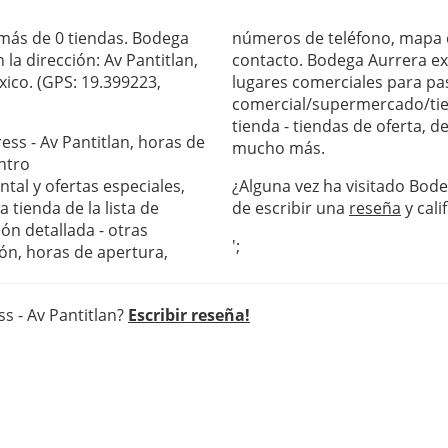
 más de 0 tiendas. Bodega
números de teléfono, mapa c
la dirección: Av Pantitlan,
contacto. Bodega Aurrera exp
ico. (GPS: 19.399223,
lugares comerciales para pas
comercial/supermercado/tie
tienda - tiendas de oferta, 
ess - Av Pantitlan, horas de
mucho más.
ntro
al y ofertas especiales,
¿Alguna vez ha visitado Bode
 tienda de la lista de
de escribir una
reseña
y cali
ón detallada - otras
';
ón, horas de apertura,
s - Av Pantitlan?
Escribir reseña!