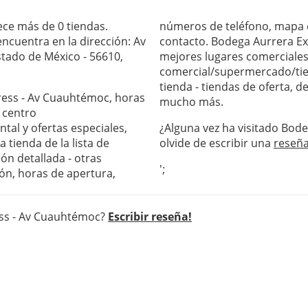
ce más de 0 tiendas.
números de teléfono, mapa c
cuentra en la dirección: Av
contacto. Bodega Aurrera Ex
stado de México - 56610,
mejores lugares comerciales 
comercial/supermercado/tie
tienda - tiendas de oferta, 
press - Av Cuauhtémoc, horas
mucho más.
 centro
al y ofertas especiales,
¿Alguna vez ha visitado Bod
 tienda de la lista de
olvide de escribir una
reseñ
ón detallada - otras
';
ón, horas de apertura,
ess - Av Cuauhtémoc?
Escribir reseña!