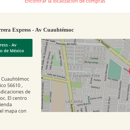
Encontrar la localización de compras
rrera Express - Av Cuauhtémoc
ress - Av
do de México
Av Cuauhtémoc
ico 56610 ,
ndicaciones de
c. El centro
tienda
 el mapa con