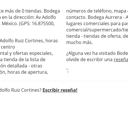
ece más de 0 tiendas. Bodega
números de teléfono, mapa c
 en la dirección: Av Adolfo
contacto. Bodega Aurrera - A
, México. (GPS: 16.875500,
lugares comerciales para pas
comercial/supermercado/tie
tienda - tiendas de oferta, 
 Adolfo Ruiz Cortines, horas
mucho más.
 centro
al y ofertas especiales,
¿Alguna vez ha visitado Bode
 tienda de la lista de
olvide de escribir una
reseñ
ón detallada - otras
';
ón, horas de apertura,
dolfo Ruiz Cortines?
Escribir reseña!