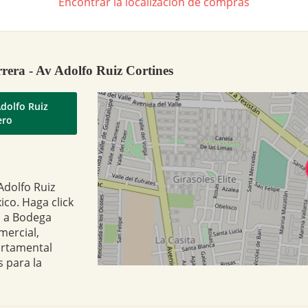
Encontrar la localización de compras
rera - Av Adolfo Ruiz Cortines
Adolfo Ruiz
ero
Adolfo Ruiz
ico. Haga click
a a Bodega
mercial,
artamental
 para la