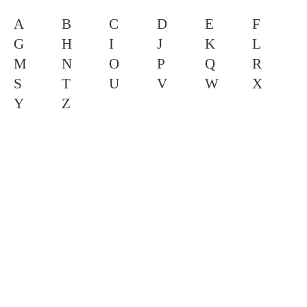
A
B
C
D
E
F
G
H
I
J
K
L
M
N
O
P
Q
R
S
T
U
V
W
X
Y
Z