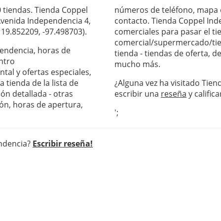
 tiendas. Tienda Coppel
números de teléfono, mapa c
Avenida Independencia 4,
contacto. Tienda Coppel Ind
 19.852209, -97.498703).
comerciales para pasar el ti
comercial/supermercado/tie
pendencia, horas de
tienda - tiendas de oferta, 
ntro
mucho más.
al y ofertas especiales,
 tienda de la lista de
¿Alguna vez ha visitado Tie
ón detallada - otras
escribir una
reseña
y califica
ón, horas de apertura,
';
endencia?
Escribir reseña!