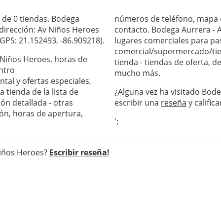
 de 0 tiendas. Bodega
números de teléfono, mapa c
 dirección: Av Niños Heroes
contacto. Bodega Aurrera - 
GPS: 21.152493, -86.909218).
lugares comerciales para pas
comercial/supermercado/tie
v Niños Heroes, horas de
tienda - tiendas de oferta, 
ntro
mucho más.
al y ofertas especiales,
 tienda de la lista de
¿Alguna vez ha visitado Bode
ón detallada - otras
escribir una
reseña
y califica
ón, horas de apertura,
';
Niños Heroes?
Escribir reseña!