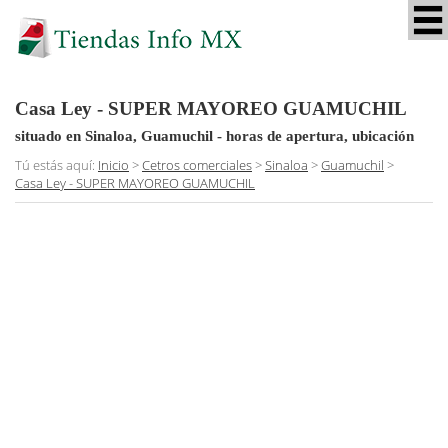
Casa Ley - SUPER MAYOREO GUAMUCHIL
situado en Sinaloa, Guamuchil
- horas de apertura, ubicación
Tú estás aquí:
Inicio
>
Cetros comerciales
>
Sinaloa
>
Guamuchil
>
Casa Ley - SUPER MAYOREO GUAMUCHIL