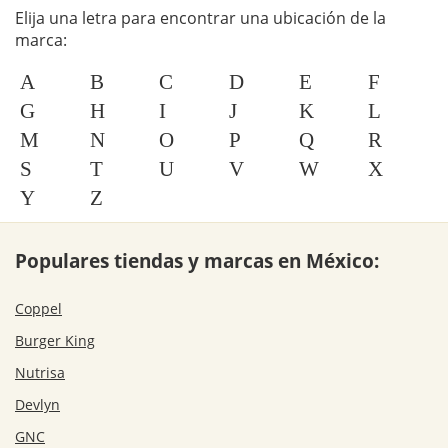
Elija una letra para encontrar una ubicación de la
marca:
A
B
C
D
E
F
G
H
I
J
K
L
M
N
O
P
Q
R
S
T
U
V
W
X
Y
Z
Populares tiendas y marcas en México:
Coppel
Burger King
Nutrisa
Devlyn
GNC