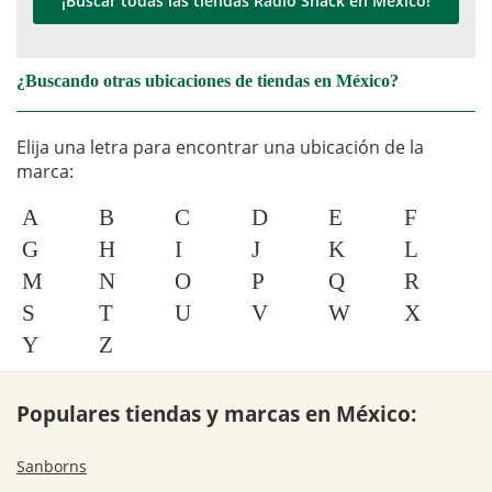
¡Buscar todas las tiendas Radio Shack en México!
¿Buscando otras ubicaciones de tiendas en México?
Elija una letra para encontrar una ubicación de la
marca:
A
B
C
D
E
F
G
H
I
J
K
L
M
N
O
P
Q
R
S
T
U
V
W
X
Y
Z
Populares tiendas y marcas en México:
Sanborns