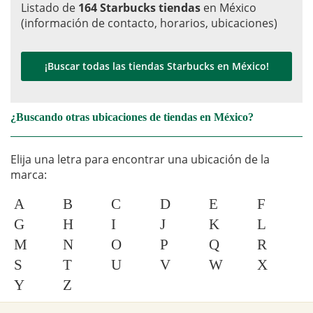
Listado de
164 Starbucks tiendas
en México
(información de contacto, horarios, ubicaciones)
¡Buscar todas las tiendas Starbucks en México!
¿Buscando otras ubicaciones de tiendas en México?
Elija una letra para encontrar una ubicación de la
marca:
A
B
C
D
E
F
G
H
I
J
K
L
M
N
O
P
Q
R
S
T
U
V
W
X
Y
Z