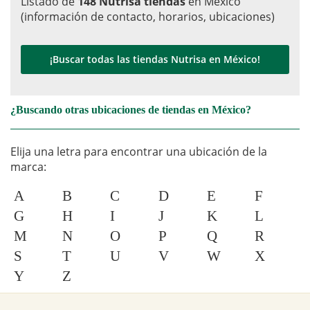
Listado de
148 Nutrisa tiendas
en México
(información de contacto, horarios, ubicaciones)
¡Buscar todas las tiendas Nutrisa en México!
¿Buscando otras ubicaciones de tiendas en México?
Elija una letra para encontrar una ubicación de la
marca:
A
B
C
D
E
F
G
H
I
J
K
L
M
N
O
P
Q
R
S
T
U
V
W
X
Y
Z