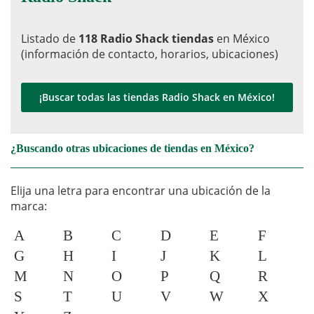
Listado de
118 Radio Shack tiendas
en México
(información de contacto, horarios, ubicaciones)
¡Buscar todas las tiendas Radio Shack en México!
¿Buscando otras ubicaciones de tiendas en México?
Elija una letra para encontrar una ubicación de la
marca:
A
B
C
D
E
F
G
H
I
J
K
L
M
N
O
P
Q
R
S
T
U
V
W
X