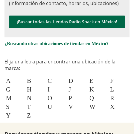
(información de contacto, horarios, ubicaciones)
¡Buscar todas las tiendas Radio Shack en México!
¿Buscando otras ubicaciones de tiendas en México?
Elija una letra para encontrar una ubicación de la
marca:
A
B
C
D
E
F
G
H
I
J
K
L
M
N
O
P
Q
R
S
T
U
V
W
X
Y
Z