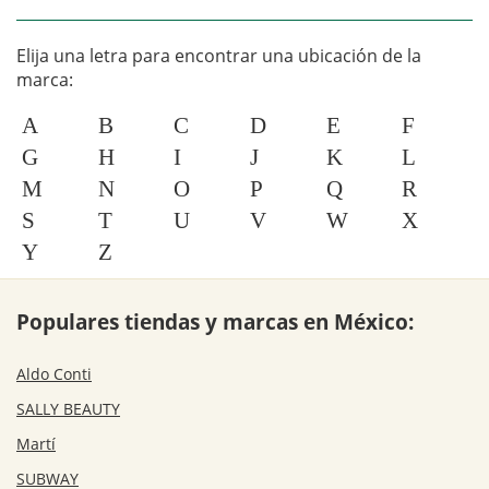
Elija una letra para encontrar una ubicación de la
marca:
A
B
C
D
E
F
G
H
I
J
K
L
M
N
O
P
Q
R
S
T
U
V
W
X
Y
Z
Populares tiendas y marcas en México:
Aldo Conti
SALLY BEAUTY
Martí
SUBWAY