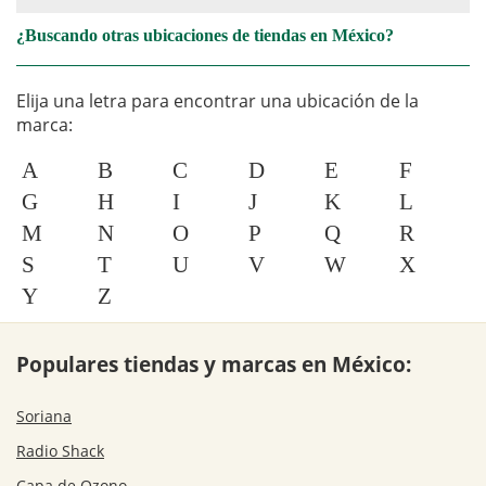
¿Buscando otras ubicaciones de tiendas en México?
Elija una letra para encontrar una ubicación de la
marca:
A
B
C
D
E
F
G
H
I
J
K
L
M
N
O
P
Q
R
S
T
U
V
W
X
Y
Z
Populares tiendas y marcas en México:
Soriana
Radio Shack
Capa de Ozono