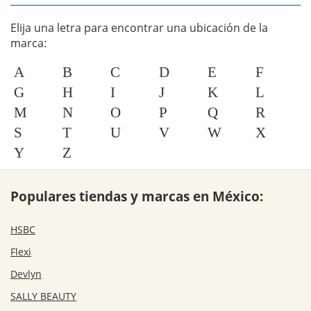
Elija una letra para encontrar una ubicación de la
marca:
A
B
C
D
E
F
G
H
I
J
K
L
M
N
O
P
Q
R
S
T
U
V
W
X
Y
Z
Populares tiendas y marcas en México:
HSBC
Flexi
Devlyn
SALLY BEAUTY