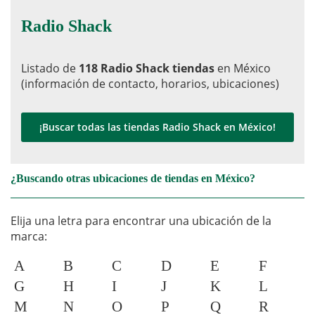
Radio Shack
Listado de
118 Radio Shack tiendas
en México
(información de contacto, horarios, ubicaciones)
¡Buscar todas las tiendas Radio Shack en México!
¿Buscando otras ubicaciones de tiendas en México?
Elija una letra para encontrar una ubicación de la
marca:
A
B
C
D
E
F
G
H
I
J
K
L
M
N
O
P
Q
R