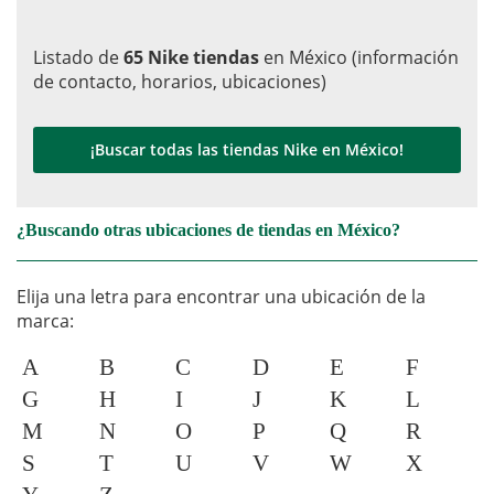
Listado de
65 Nike tiendas
en México (información
de contacto, horarios, ubicaciones)
¡Buscar todas las tiendas Nike en México!
¿Buscando otras ubicaciones de tiendas en México?
Elija una letra para encontrar una ubicación de la
marca:
A
B
C
D
E
F
G
H
I
J
K
L
M
N
O
P
Q
R
S
T
U
V
W
X