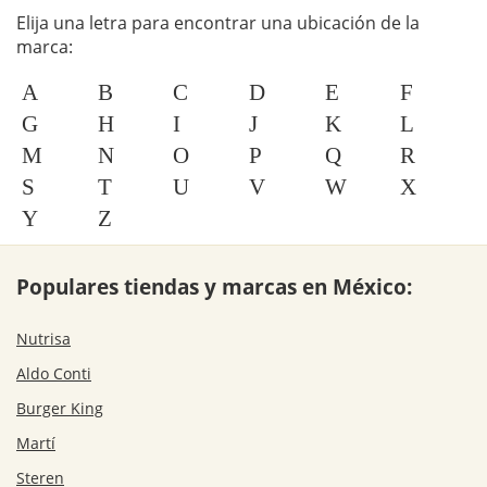
Elija una letra para encontrar una ubicación de la
marca:
A
B
C
D
E
F
G
H
I
J
K
L
M
N
O
P
Q
R
S
T
U
V
W
X
Y
Z
Populares tiendas y marcas en México:
Nutrisa
Aldo Conti
Burger King
Martí
Steren