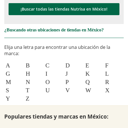
¡Buscar todas las tiendas Nutrisa en México!
¿Buscando otras ubicaciones de tiendas en México?
Elija una letra para encontrar una ubicación de la
marca:
A
B
C
D
E
F
G
H
I
J
K
L
M
N
O
P
Q
R
S
T
U
V
W
X
Y
Z
Populares tiendas y marcas en México: