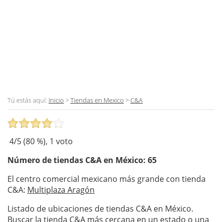
Tú estás aquí:
Inicio
>
Tiendas en Mexico
>
C&A
4
/5 (
80
%),
1
voto
Número de tiendas
C&A
en México: 65
El centro comercial mexicano más grande con tienda
C&A:
Multiplaza Aragón
Listado de ubicaciones de tiendas C&A en México.
Buscar la tienda C&A más cercana en un estado o una