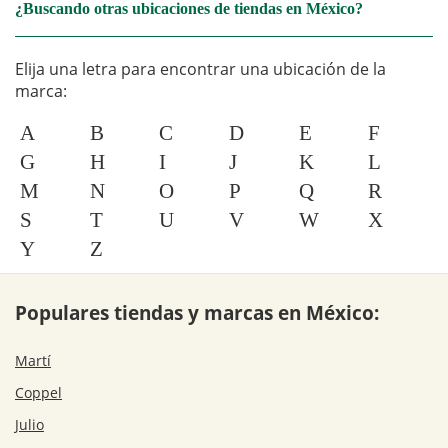
¿Buscando otras ubicaciones de tiendas en México?
Elija una letra para encontrar una ubicación de la
marca:
A
B
C
D
E
F
G
H
I
J
K
L
M
N
O
P
Q
R
S
T
U
V
W
X
Y
Z
Populares tiendas y marcas en México:
Martí
Coppel
Julio