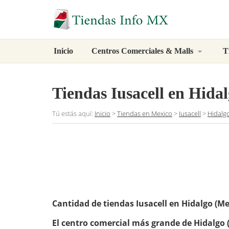
Inicio
Centros Comerciales & Malls
T
Tiendas Iusacell en Hidal
Tú estás aquí:
Inicio
>
Tiendas en Mexico
>
Iusacell
>
Hidalg
Cantidad de tiendas Iusacell en Hidalgo (Me
El centro comercial más grande de Hidalgo (