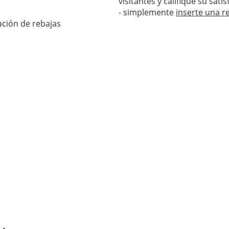
visitantes y califique su sat
- simplemente
inserte una r
ación de rebajas