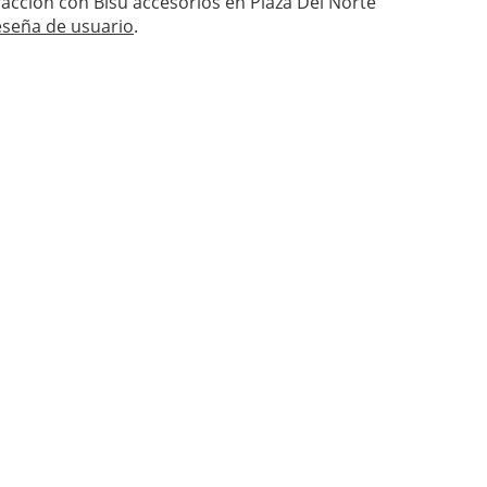
isfacción con Bisu accesorios en Plaza Del Norte
eseña de usuario
.