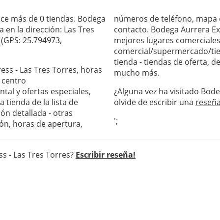
ece más de 0 tiendas. Bodega
números de teléfono, mapa c
 en la dirección: Las Tres
contacto. Bodega Aurrera Exp
 (GPS: 25.794973,
mejores lugares comerciales 
comercial/supermercado/tie
tienda - tiendas de oferta, 
ess - Las Tres Torres, horas
mucho más.
 centro
al y ofertas especiales,
¿Alguna vez ha visitado Bode
 tienda de la lista de
olvide de escribir una
reseñ
ón detallada - otras
';
ón, horas de apertura,
ss - Las Tres Torres?
Escribir reseña!