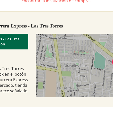
Encontrar la localización de compras
rera Express - Las Tres Torres
s - Las Tres
eón
 Tres Torres -
ck en el botón
Aurrera Express
mercado, tienda
arece señalado