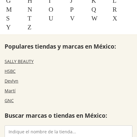
G
H
I
J
K
L
M
N
O
P
Q
R
S
T
U
V
W
X
Y
Z
Populares tiendas y marcas en México:
SALLY BEAUTY
HSBC
Devlyn
Martí
GNC
Buscar marcas o tiendas en México: