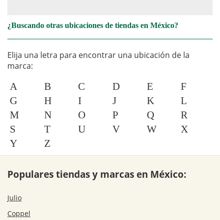
¿Buscando otras ubicaciones de tiendas en México?
Elija una letra para encontrar una ubicación de la
marca:
A
B
C
D
E
F
G
H
I
J
K
L
M
N
O
P
Q
R
S
T
U
V
W
X
Y
Z
Populares tiendas y marcas en México:
Julio
Coppel