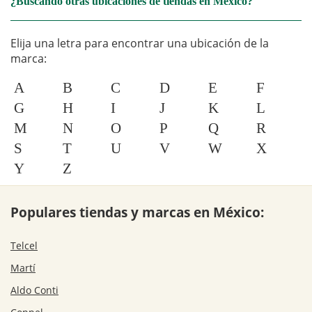
¿Buscando otras ubicaciones de tiendas en México?
Elija una letra para encontrar una ubicación de la
marca:
A
B
C
D
E
F
G
H
I
J
K
L
M
N
O
P
Q
R
S
T
U
V
W
X
Y
Z
Populares tiendas y marcas en México:
Telcel
Martí
Aldo Conti