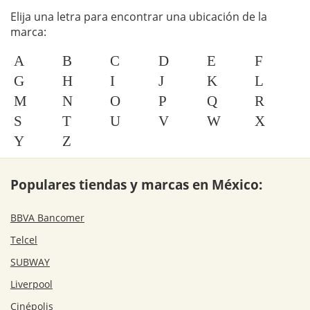
Elija una letra para encontrar una ubicación de la
marca:
A
B
C
D
E
F
G
H
I
J
K
L
M
N
O
P
Q
R
S
T
U
V
W
X
Y
Z
Populares tiendas y marcas en México:
BBVA Bancomer
Telcel
SUBWAY
Liverpool
Cinépolis