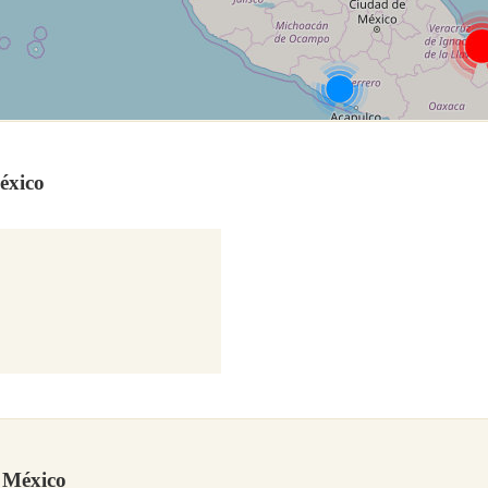
éxico
n México