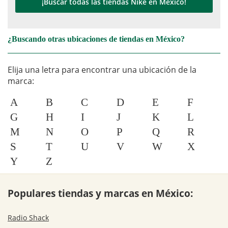
¡Buscar todas las tiendas Nike en México!
¿Buscando otras ubicaciones de tiendas en México?
Elija una letra para encontrar una ubicación de la
marca:
A
B
C
D
E
F
G
H
I
J
K
L
M
N
O
P
Q
R
S
T
U
V
W
X
Y
Z
Populares tiendas y marcas en México:
Radio Shack