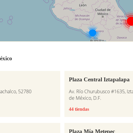
éxico
Plaza Central Iztapalapa
achalco, 52780
Av. Río Churubusco #1635, Izt
de México, D.F.
44 tiendas
Plaza Mía Metepec