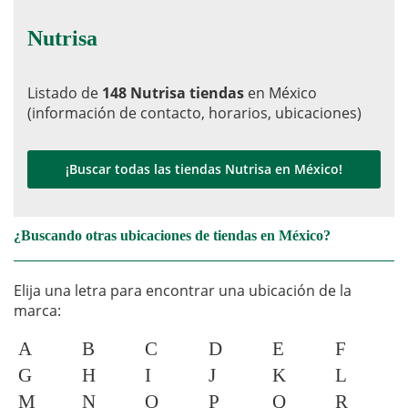
Nutrisa
Listado de
148 Nutrisa tiendas
en México
(información de contacto, horarios, ubicaciones)
¡Buscar todas las tiendas Nutrisa en México!
¿Buscando otras ubicaciones de tiendas en México?
Elija una letra para encontrar una ubicación de la
marca:
A
B
C
D
E
F
G
H
I
J
K
L
M
N
O
P
Q
R