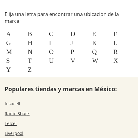
Elija una letra para encontrar una ubicación de la
marca:
A
B
C
D
E
F
G
H
I
J
K
L
M
N
O
P
Q
R
S
T
U
V
W
X
Y
Z
Populares tiendas y marcas en México:
Iusacell
Radio Shack
Telcel
Liverpool