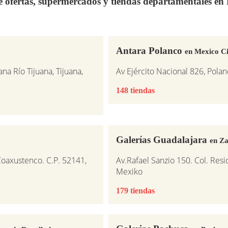
de ofertas, supermercados y tiendas departamentales e
Antara Polanco
en Mexico Ci
na Río Tijuana, Tijuana,
Av Ejército Nacional 826, Pola
148 tiendas
Galerías Guadalajara
en Z
Coaxustenco. C.P. 52141,
Av.Rafael Sanzio 150. Col. Resi
Mexiko
179 tiendas