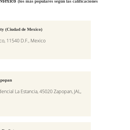
n México
(los más populares según las calificaciones
ty (Ciudad de Mexico)
nco, 11540 D.F., Mexico
apopan
dencial La Estancia, 45020 Zapopan, JAL,