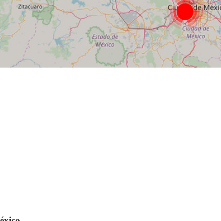
éxico