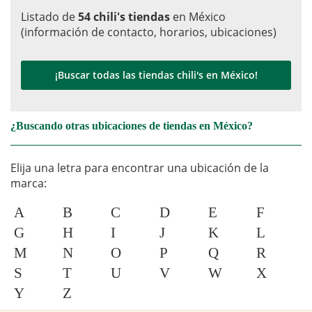
Listado de
54 chili's tiendas
en México
(información de contacto, horarios, ubicaciones)
¡Buscar todas las tiendas chili's en México!
¿Buscando otras ubicaciones de tiendas en México?
Elija una letra para encontrar una ubicación de la
marca:
A
B
C
D
E
F
G
H
I
J
K
L
M
N
O
P
Q
R
S
T
U
V
W
X
Y
Z