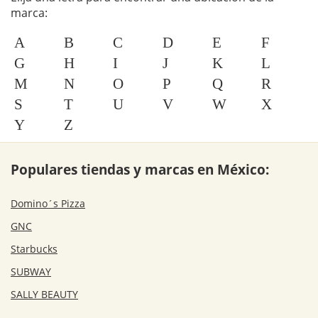
marca:
A
B
C
D
E
F
G
H
I
J
K
L
M
N
O
P
Q
R
S
T
U
V
W
X
Y
Z
Populares tiendas y marcas en México:
Domino´s Pizza
GNC
Starbucks
SUBWAY
SALLY BEAUTY