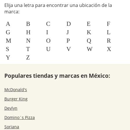
Elija una letra para encontrar una ubicación de la
marca:
A
B
C
D
E
F
G
H
I
J
K
L
M
N
O
P
Q
R
S
T
U
V
W
X
Y
Z
Populares tiendas y marcas en México:
McDonald's
Burger King
Devlyn
Domino´s Pizza
Soriana