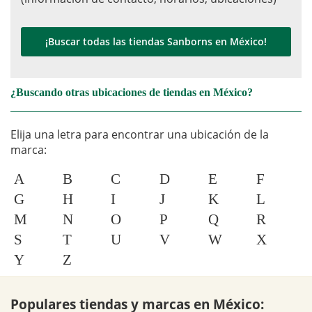
¡Buscar todas las tiendas Sanborns en México!
¿Buscando otras ubicaciones de tiendas en México?
Elija una letra para encontrar una ubicación de la
marca:
A
B
C
D
E
F
G
H
I
J
K
L
M
N
O
P
Q
R
S
T
U
V
W
X
Y
Z
Populares tiendas y marcas en México: